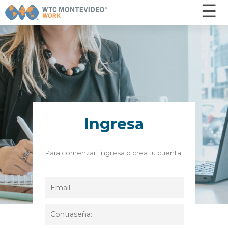
☰
×
Inicio
Ofertas
¿Cómo funciona? - Postulantes
¿Cómo funciona? - Empresas
Ingresa
Otros servicios
Capacitaciones
Para comenzar, ingresa o crea tu cuenta.
Nosotros
Contacto
INGRESAR