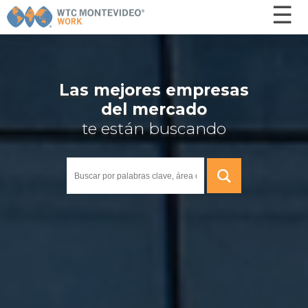
☰
×
Inicio
Ofertas
Las mejores empresas
del mercado
¿Cómo funciona? - Postulantes
te están buscando
¿Cómo funciona? - Empresas
Otros servicios
Capacitaciones
Nosotros
Contacto
INGRESAR