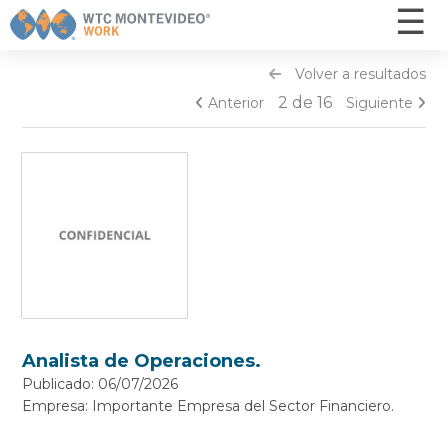
☰
×
Volver a resultados
Inicio
2 de 16
Anterior
Siguiente
Ofertas
¿Cómo funciona? - Postulantes
¿Cómo funciona? - Empresas
Otros servicios
Capacitaciones
Nosotros
Contacto
Analista de Operaciones.
Publicado: 06/07/2026
INGRESAR
Empresa: Importante Empresa del Sector Financiero.