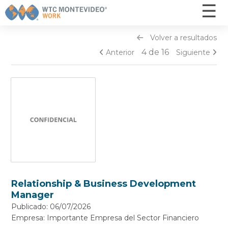
☰
×
Volver a resultados
Inicio
4 de 16
Anterior
Siguiente
Ofertas
¿Cómo funciona? - Postulantes
¿Cómo funciona? - Empresas
Otros servicios
Capacitaciones
Nosotros
Contacto
Relationship & Business Development
Manager
INGRESAR
Publicado: 06/07/2026
Empresa: Importante Empresa del Sector Financiero