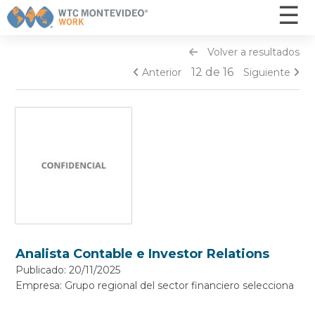
☰
×
Volver a resultados
Inicio
12 de 16
Anterior
Siguiente
Ofertas
¿Cómo funciona? - Postulantes
¿Cómo funciona? - Empresas
Otros servicios
Capacitaciones
Nosotros
Contacto
Analista Contable e Investor Relations
Publicado: 20/11/2025
INGRESAR
Empresa: Grupo regional del sector financiero selecciona