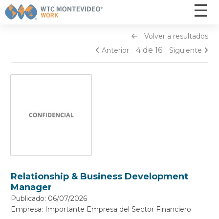
☰
×
Volver a resultados
Inicio
4 de 16
Anterior
Siguiente
Ofertas
¿Cómo funciona? - Postulantes
¿Cómo funciona? - Empresas
Otros servicios
Capacitaciones
Nosotros
Contacto
Relationship & Business Development
Manager
INGRESAR
Publicado: 06/07/2026
Empresa: Importante Empresa del Sector Financiero